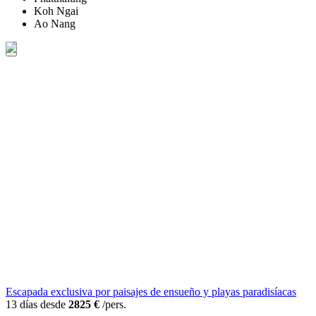
Koh Ngai
Ao Nang
Escapada exclusiva por paisajes de ensueño y playas paradisíacas
13 días desde
2825 €
/pers.