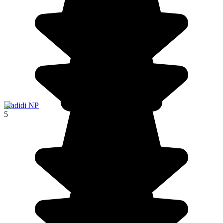
Madidi NP
5