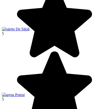
Desierto De Siloli
5
Huayna Potosi
5