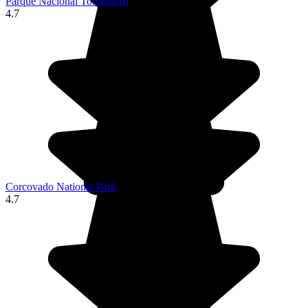
Parque Nacional Tortuguero
4.7
Corcovado National Park
4.7