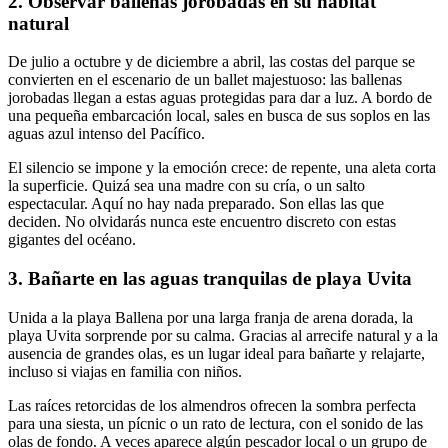
2. Observar ballenas jorobadas en su hábitat
natural
De julio a octubre y de diciembre a abril, las costas del parque se
convierten en el escenario de un ballet majestuoso: las ballenas
jorobadas llegan a estas aguas protegidas para dar a luz. A bordo de
una pequeña embarcación local, sales en busca de sus soplos en las
aguas azul intenso del Pacífico.
El silencio se impone y la emoción crece: de repente, una aleta corta
la superficie. Quizá sea una madre con su cría, o un salto
espectacular. Aquí no hay nada preparado. Son ellas las que
deciden. No olvidarás nunca este encuentro discreto con estas
gigantes del océano.
3. Bañarte en las aguas tranquilas de playa Uvita
Unida a la playa Ballena por una larga franja de arena dorada, la
playa Uvita sorprende por su calma. Gracias al arrecife natural y a la
ausencia de grandes olas, es un lugar ideal para bañarte y relajarte,
incluso si viajas en familia con niños.
Las raíces retorcidas de los almendros ofrecen la sombra perfecta
para una siesta, un pícnic o un rato de lectura, con el sonido de las
olas de fondo. A veces aparece algún pescador local o un grupo de