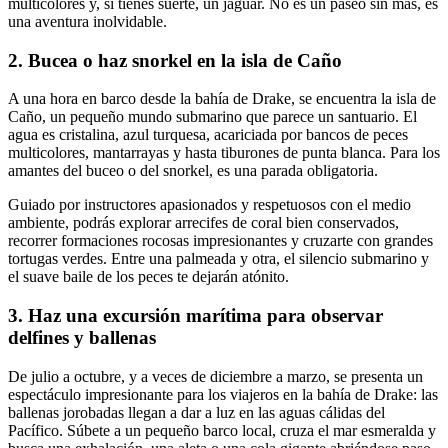
multicolores y, si tienes suerte, un jaguar. No es un paseo sin más, es
una aventura inolvidable.
2. Bucea o haz snorkel en la isla de Caño
A una hora en barco desde la bahía de Drake, se encuentra la isla de
Caño, un pequeño mundo submarino que parece un santuario. El
agua es cristalina, azul turquesa, acariciada por bancos de peces
multicolores, mantarrayas y hasta tiburones de punta blanca. Para los
amantes del buceo o del snorkel, es una parada obligatoria.
Guiado por instructores apasionados y respetuosos con el medio
ambiente, podrás explorar arrecifes de coral bien conservados,
recorrer formaciones rocosas impresionantes y cruzarte con grandes
tortugas verdes. Entre una palmeada y otra, el silencio submarino y
el suave baile de los peces te dejarán atónito.
3. Haz una excursión marítima para observar
delfines y ballenas
De julio a octubre, y a veces de diciembre a marzo, se presenta un
espectáculo impresionante para los viajeros en la bahía de Drake: las
ballenas jorobadas llegan a dar a luz en las aguas cálidas del
Pacífico. Súbete a un pequeño barco local, cruza el mar esmeralda y