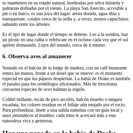
se mantienen en su estado natural, bordeadas por selva húmeda y
palmeras dobladas por el viento. La playa San Josecito, accesible a
pie o en barco, es una joya del lugar: arena dorada, agua tibia y
transparente, corales cerca de la orilla y, a veces, monos capuchinos
saltando entre los árboles.
Es el tipo de lugar donde el tiempo se detiene. Lee a la sombra, haz
un pícnic en una calita o refréscate en el océano cada vez que el sol
apriete demasiado. Lejos del mundo, cerca de ti mismo.
6. Observa aves al amanecer
Sentado en el balcón de tu lodge de madera, con un café humeante
entres las manos, frente a un dosel que se mueve: es el momento
especial en que los pájaros despiertan. La bahía de Drake es también
el paraíso para los ornitólogos aficionados. Más de trescientas
cincuenta especies de aves habitan la región.
Colibrí brillante, tucán de pico arcoíris, halcón risueño o tangara
escarlata, los colores resaltan en el follaje aún mojado por el rocío.
Para profundizar, únete a una salida matutina con un guía local y
unos prismáticos al hombro: cada trino te acercará más a esta
naturaleza viva y generosa.