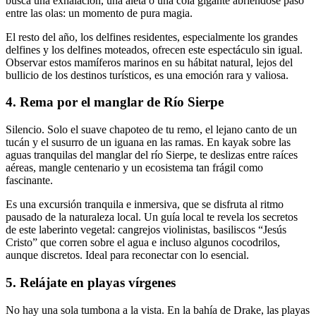
busca una exhalación, una aleta o una cola gigante abriéndose paso
entre las olas: un momento de pura magia.
El resto del año, los delfines residentes, especialmente los grandes
delfines y los delfines moteados, ofrecen este espectáculo sin igual.
Observar estos mamíferos marinos en su hábitat natural, lejos del
bullicio de los destinos turísticos, es una emoción rara y valiosa.
4. Rema por el manglar de Río Sierpe
Silencio. Solo el suave chapoteo de tu remo, el lejano canto de un
tucán y el susurro de un iguana en las ramas. En kayak sobre las
aguas tranquilas del manglar del río Sierpe, te deslizas entre raíces
aéreas, mangle centenario y un ecosistema tan frágil como
fascinante.
Es una excursión tranquila e inmersiva, que se disfruta al ritmo
pausado de la naturaleza local. Un guía local te revela los secretos
de este laberinto vegetal: cangrejos violinistas, basiliscos “Jesús
Cristo” que corren sobre el agua e incluso algunos cocodrilos,
aunque discretos. Ideal para reconectar con lo esencial.
5. Relájate en playas vírgenes
No hay una sola tumbona a la vista. En la bahía de Drake, las playas