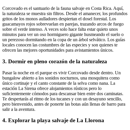
Corcovado es el santuario de la fauna salvaje en Costa Rica. Aquí,
la naturaleza se muestra sin filtros. Desde el amanecer, los profundos
gritos de los monos aulladores despiertan el dosel forestal. Los
guacamayos rojos sobrevuelan en parejas, trazando arcos de fuego
sobre el verde intenso. A veces solo hace falta estar quieto unos
minutos para ver un oso hormiguero gigante husmeando el suelo o
un perezoso dormitando en la copa de un árbol selvático. Los guías
locales conocen las costumbres de las especies y son quienes te
ofrecen las mejores oportunidades para avistamientos únicos.
3. Dormir en pleno corazón de la naturaleza
Pasar la noche en el parque es vivir Corcovado desde dentro. Un
bungalow abierto a los sonidos nocturnos, una mosquitera como
único cortinaje y el canto constante de la selva como nana. La
estación La Sirena ofrece alojamientos rústicos pero lo
suficientemente cómodos para descansar bien entre dos caminatas.
Te despertarás al ritmo de los tucanes y con un desayuno sencillo,
pero bienvenido, antes de ponerte las botas aún llenas de barro para
salir a la aventura.
4. Explorar la playa salvaje de La Llorona