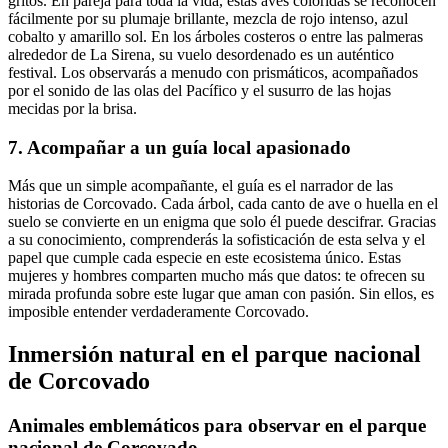
gritos. En pareja para toda la vida, estas aves coloridas se reconocen
fácilmente por su plumaje brillante, mezcla de rojo intenso, azul
cobalto y amarillo sol. En los árboles costeros o entre las palmeras
alrededor de La Sirena, su vuelo desordenado es un auténtico
festival. Los observarás a menudo con prismáticos, acompañados
por el sonido de las olas del Pacífico y el susurro de las hojas
mecidas por la brisa.
7. Acompañar a un guía local apasionado
Más que un simple acompañante, el guía es el narrador de las
historias de Corcovado. Cada árbol, cada canto de ave o huella en el
suelo se convierte en un enigma que solo él puede descifrar. Gracias
a su conocimiento, comprenderás la sofisticación de esta selva y el
papel que cumple cada especie en este ecosistema único. Estas
mujeres y hombres comparten mucho más que datos: te ofrecen su
mirada profunda sobre este lugar que aman con pasión. Sin ellos, es
imposible entender verdaderamente Corcovado.
Inmersión natural en el parque nacional
de Corcovado
Animales emblemáticos para observar en el parque
nacional de Corcovado