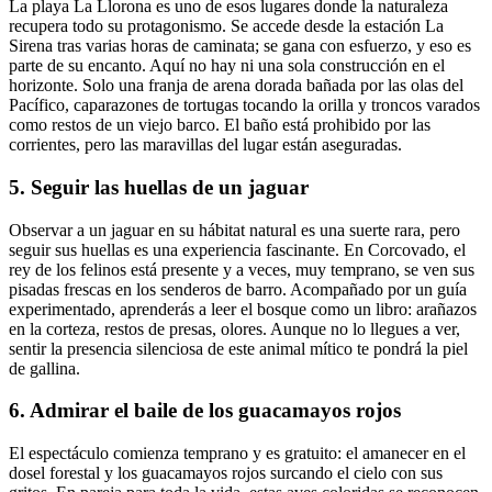
La playa La Llorona es uno de esos lugares donde la naturaleza
recupera todo su protagonismo. Se accede desde la estación La
Sirena tras varias horas de caminata; se gana con esfuerzo, y eso es
parte de su encanto. Aquí no hay ni una sola construcción en el
horizonte. Solo una franja de arena dorada bañada por las olas del
Pacífico, caparazones de tortugas tocando la orilla y troncos varados
como restos de un viejo barco. El baño está prohibido por las
corrientes, pero las maravillas del lugar están aseguradas.
5. Seguir las huellas de un jaguar
Observar a un jaguar en su hábitat natural es una suerte rara, pero
seguir sus huellas es una experiencia fascinante. En Corcovado, el
rey de los felinos está presente y a veces, muy temprano, se ven sus
pisadas frescas en los senderos de barro. Acompañado por un guía
experimentado, aprenderás a leer el bosque como un libro: arañazos
en la corteza, restos de presas, olores. Aunque no lo llegues a ver,
sentir la presencia silenciosa de este animal mítico te pondrá la piel
de gallina.
6. Admirar el baile de los guacamayos rojos
El espectáculo comienza temprano y es gratuito: el amanecer en el
dosel forestal y los guacamayos rojos surcando el cielo con sus