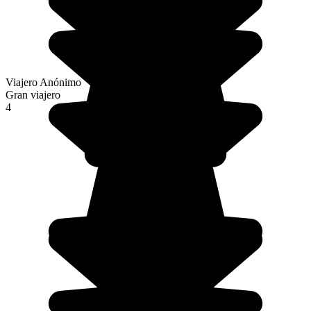
Viajero Anónimo
Gran viajero
4