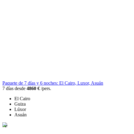
Paquete de 7 días y 6 noches: El Cairo, Luxor, Asuán
7 días desde
4860 €
/pers.
El Cairo
Guiza
Lúxor
Asuán