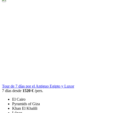
Tour de 7 días por el Antiguo Egipto y Luxor
7 días desde
1520 €
/pers.
El Cairo
Pyramids of Giza
Khan El Khalili
Lúxor