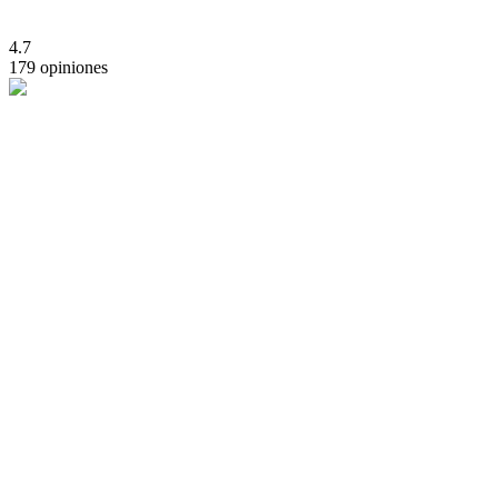
4.7
179 opiniones