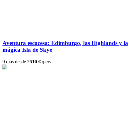
Aventura escocesa: Edimburgo, las Highlands y la
mágica Isla de Skye
9 días desde
2510 €
/pers.