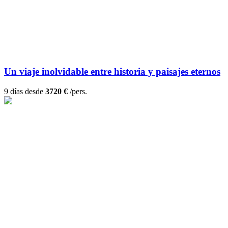
Un viaje inolvidable entre historia y paisajes eternos
9 días desde
3720 €
/pers.