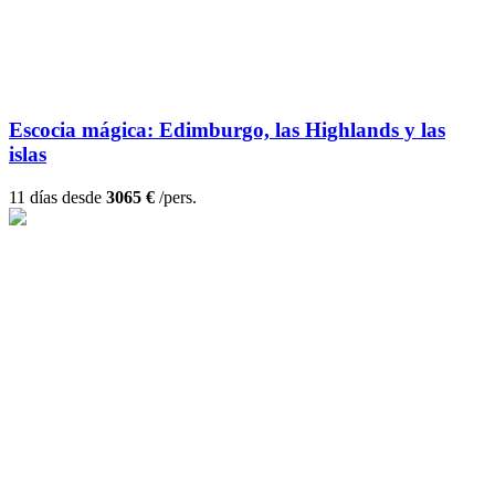
Escocia mágica: Edimburgo, las Highlands y las
islas
11 días desde
3065 €
/pers.