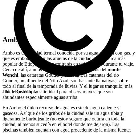
Ambo
Ambo es una ciudad termal conocida por su agua mineral con gas, y
que es embotellada en las afueras de la ciudad. Es la marca más
popular de Etiopía, te la encontrarás en todas partes durante tu viaje.
Cerca de allí, a unos 12 km al oeste están, además del
monte
Wenchi,
las cataratas Gouder y Huluta. Las cataratas del río
Gouder, un afluente del Nilo Azul, son bastante llamativas, sobre
todo al final de la temporada de lluvias. Y el lugar es tranquilo, más
allá del pueblo, un sitio ideal para observar aves, que son
Loleh Rustenholz
abundantes especialmente aguas arriba.
En Ambo el único recurso de agua es este de agua caliente y
gaseosa. Así que de los grifos de la ciudad sale un agua tibia y
ligeramente burbujeante (no estoy seguro que ocurra en toda la
ciudad, al menos sucedía en el hotel donde me dejaron). Las
piscinas también cuentan con agua procedente de la misma fuente.