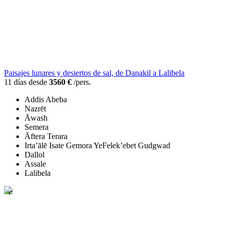
Paisajes lunares y desiertos de sal, de Danakil a Lalibela
11 días desde
3560 €
/pers.
Addis Abeba
Nazrēt
Āwash
Semera
Āftera Terara
Irta’ālē Isate Gemora YeFelek’ebet Gudgwad
Dallol
Assale
Lalibela