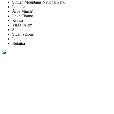
Simien Mountains National Park
Lalibela
Ārba Minch’
Lake Chamo
Konso
Yirga ‘Alem
Sodo
Sidama Zone
Langano
Butajīra