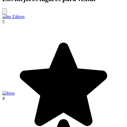
Káto Zákros
5
Imbros
4