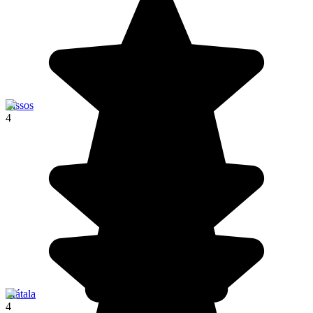
Lissos
4
Mátala
4