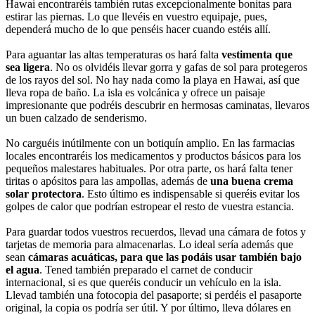
Hawai encontraréis también rutas excepcionalmente bonitas para
estirar las piernas. Lo que llevéis en vuestro equipaje, pues,
dependerá mucho de lo que penséis hacer cuando estéis allí.
Para aguantar las altas temperaturas os hará falta
vestimenta que
sea ligera
. No os olvidéis llevar gorra y gafas de sol para protegeros
de los rayos del sol. No hay nada como la playa en Hawai, así que
lleva ropa de baño. La isla es volcánica y ofrece un paisaje
impresionante que podréis descubrir en hermosas caminatas, llevaros
un buen calzado de senderismo.
No carguéis inútilmente con un botiquín amplio. En las farmacias
locales encontraréis los medicamentos y productos básicos para los
pequeños malestares habituales. Por otra parte, os hará falta tener
tiritas o apósitos para las ampollas, además de
una buena crema
solar protectora
. Esto último es indispensable si queréis evitar los
golpes de calor que podrían estropear el resto de vuestra estancia.
Para guardar todos vuestros recuerdos, llevad una cámara de fotos y
tarjetas de memoria para almacenarlas. Lo ideal sería además que
sean
cámaras acuáticas, para que las podáis usar también bajo
el agua
. Tened también preparado el carnet de conducir
internacional, si es que queréis conducir un vehículo en la isla.
Llevad también una fotocopia del pasaporte; si perdéis el pasaporte
original, la copia os podría ser útil. Y por último, lleva dólares en