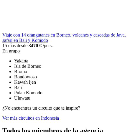
Viaje con 14 orangutanes en Borneo, volcanes y cascadas de Java,
safari en Bali y Komodo
15 días desde
3470 €
/pers.
En grupo
Yakarta
Isla de Borneo
Bromo
Bondowoso
Kawah Ijen
Bali
Pulau Komodo
Uluwatu
¿No encuentras un circuito que te inspire?
Ver más circuitos en Indonesia
Todos los miembros de la agencia