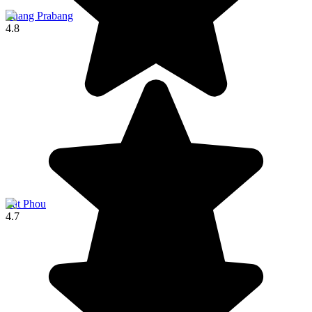
Luang Prabang
4.8
Vat Phou
4.7