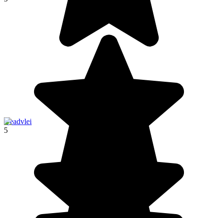
Deadvlei
5