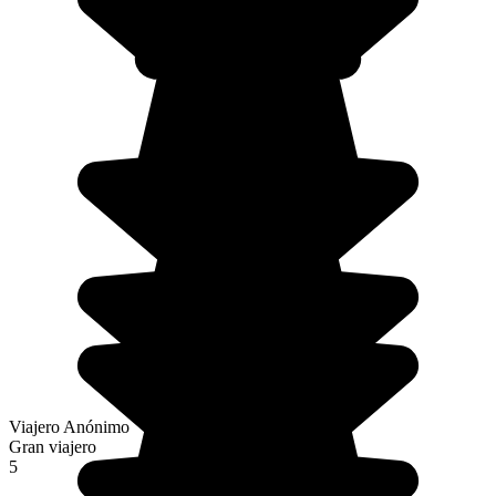
Viajero Anónimo
Gran viajero
5