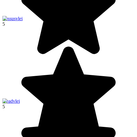
Sossusvlei
5
Deadvlei
5