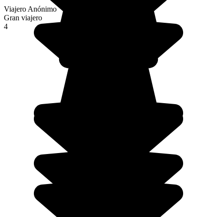
Viajero Anónimo
Gran viajero
4