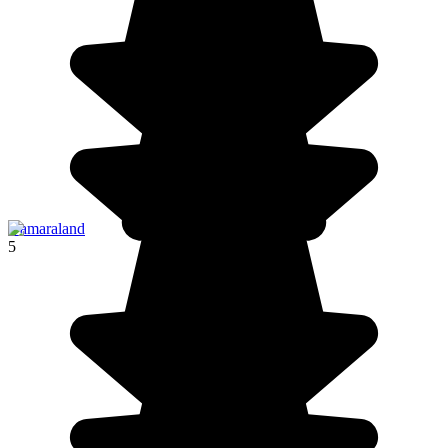
Damaraland
5