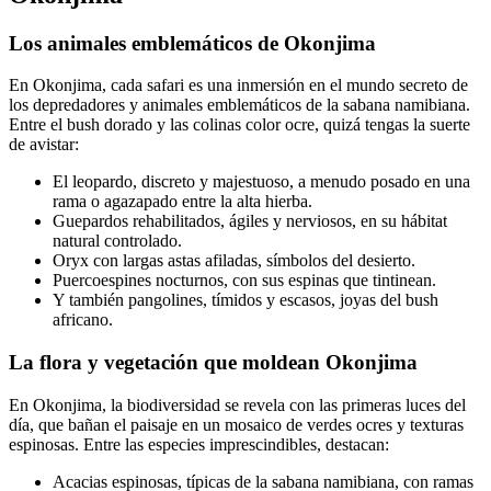
Los animales emblemáticos de Okonjima
En Okonjima, cada safari es una inmersión en el mundo secreto de
los depredadores y animales emblemáticos de la sabana namibiana.
Entre el bush dorado y las colinas color ocre, quizá tengas la suerte
de avistar:
El leopardo, discreto y majestuoso, a menudo posado en una
rama o agazapado entre la alta hierba.
Guepardos rehabilitados, ágiles y nerviosos, en su hábitat
natural controlado.
Oryx con largas astas afiladas, símbolos del desierto.
Puercoespines nocturnos, con sus espinas que tintinean.
Y también pangolines, tímidos y escasos, joyas del bush
africano.
La flora y vegetación que moldean Okonjima
En Okonjima, la biodiversidad se revela con las primeras luces del
día, que bañan el paisaje en un mosaico de verdes ocres y texturas
espinosas. Entre las especies imprescindibles, destacan:
Acacias espinosas, típicas de la sabana namibiana, con ramas