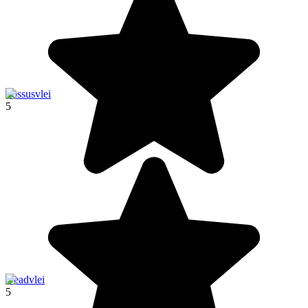
Sossusvlei
5
Deadvlei
5