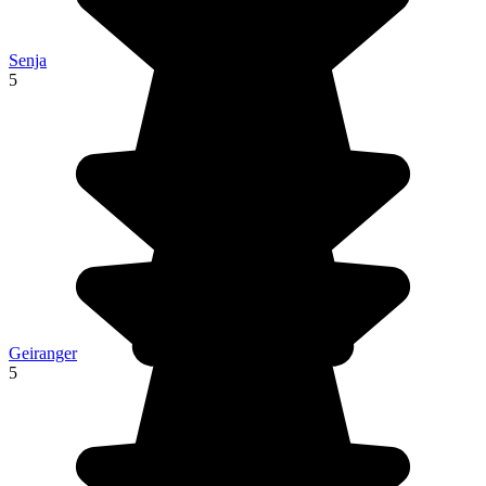
Senja
5
Geiranger
5