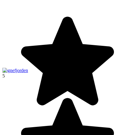
Sognefjorden
5