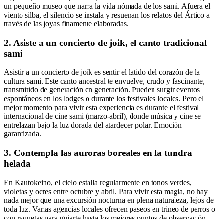
un pequeño museo que narra la vida nómada de los sami. Afuera el
viento silba, el silencio se instala y resuenan los relatos del Ártico a
través de las joyas finamente elaboradas.
2. Asiste a un concierto de joik, el canto tradicional
sami
Asistir a un concierto de joik es sentir el latido del corazón de la
cultura sami. Este canto ancestral te envuelve, crudo y fascinante,
transmitido de generación en generación. Pueden surgir eventos
espontáneos en los lodges o durante los festivales locales. Pero el
mejor momento para vivir esta experiencia es durante el festival
internacional de cine sami (marzo-abril), donde música y cine se
entrelazan bajo la luz dorada del atardecer polar. Emoción
garantizada.
3. Contempla las auroras boreales en la tundra
helada
En Kautokeino, el cielo estalla regularmente en tonos verdes,
violetas y ocres entre octubre y abril. Para vivir esta magia, no hay
nada mejor que una excursión nocturna en plena naturaleza, lejos de
toda luz. Varias agencias locales ofrecen paseos en trineo de perros o
con raquetas para guiarte hasta los mejores puntos de observación.