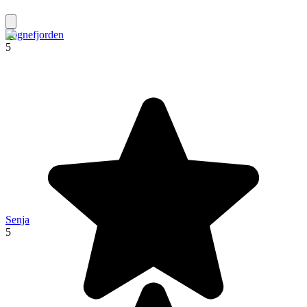
Sognefjorden
5
Senja
5