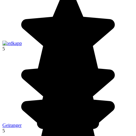
Nordkapp
5
Geiranger
5