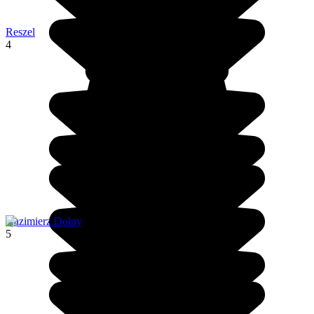
Reszel
4
Kazimierz Dolny
5