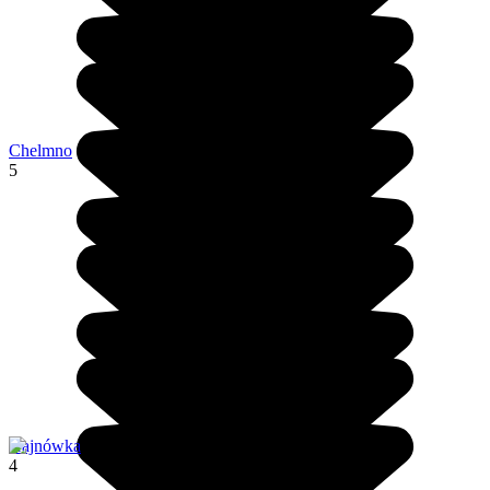
Chelmno
5
Hajnówka
4