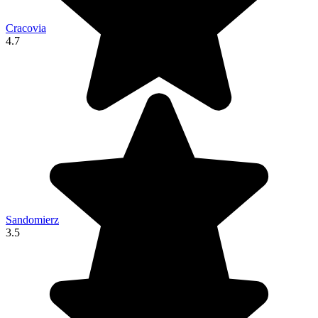
Cracovia
4.7
Sandomierz
3.5