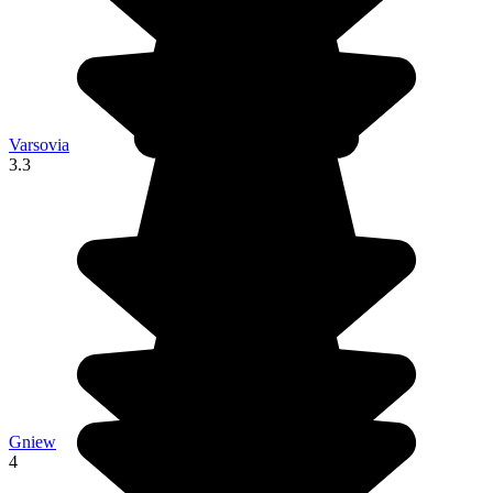
Varsovia
3.3
Gniew
4