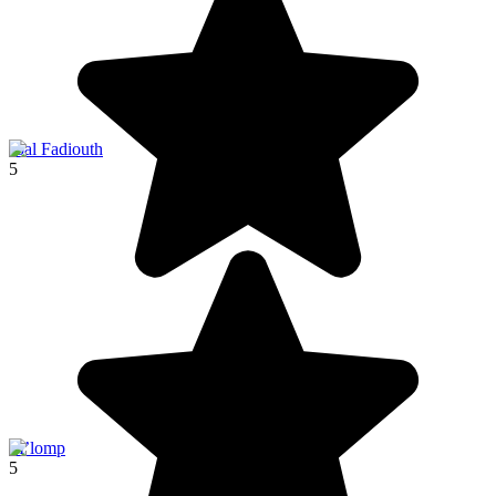
Joal Fadiouth
5
M’lomp
5