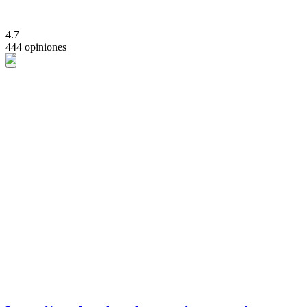
4.7
444 opiniones