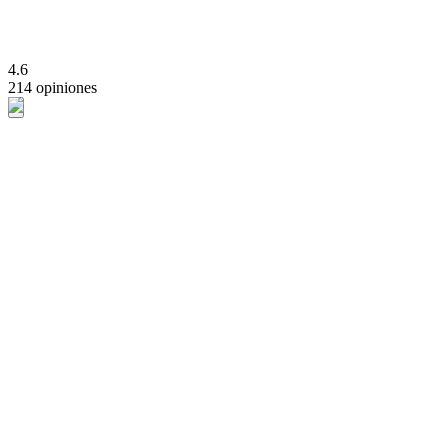
4.6
214 opiniones