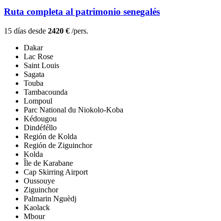
Ruta completa al patrimonio senegalés
15 días desde
2420 €
/pers.
Dakar
Lac Rose
Saint Louis
Sagata
Touba
Tambacounda
Lompoul
Parc National du Niokolo-Koba
Kédougou
Dindéféllo
Región de Kolda
Región de Ziguinchor
Kolda
Île de Karabane
Cap Skirring Airport
Oussouye
Ziguinchor
Palmarin Nguèdj
Kaolack
Mbour