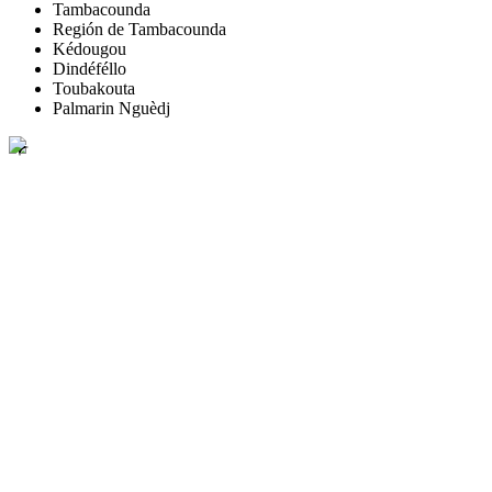
Tambacounda
Región de Tambacounda
Kédougou
Dindéféllo
Toubakouta
Palmarin Nguèdj