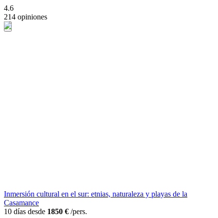
4.6
214 opiniones
Inmersión cultural en el sur: etnias, naturaleza y playas de la
Casamance
10 días desde
1850 €
/pers.