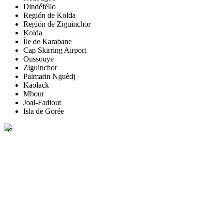
Dindéféllo
Región de Kolda
Región de Ziguinchor
Kolda
Île de Karabane
Cap Skirring Airport
Oussouye
Ziguinchor
Palmarin Nguèdj
Kaolack
Mbour
Joal-Fadiout
Isla de Gorée