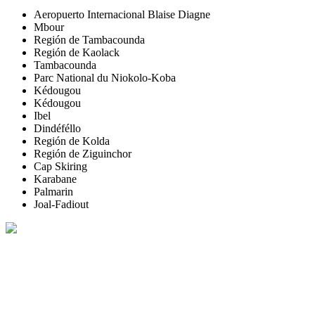
Aeropuerto Internacional Blaise Diagne
Mbour
Región de Tambacounda
Región de Kaolack
Tambacounda
Parc National du Niokolo-Koba
Kédougou
Kédougou
Ibel
Dindéféllo
Región de Kolda
Región de Ziguinchor
Cap Skiring
Karabane
Palmarin
Joal-Fadiout