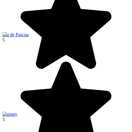
Isla de Pascua
5
Quintay
5