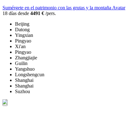
Sumérgete en el patrimonio con las grutas y la montaña Avatar
18 días desde
4491 €
/pers.
Beijing
Datong
Yingxian
Pingyao
Xi'an
Pingyao
Zhangjiajie
Guilin
Yangshuo
Longshengcun
Shanghai
Shanghai
Suzhou