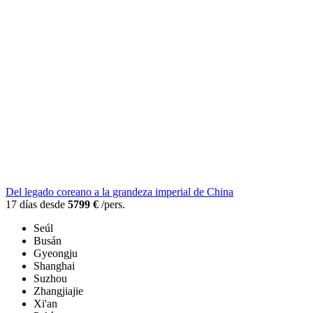
Del legado coreano a la grandeza imperial de China
17 días desde
5799 €
/pers.
Seúl
Busán
Gyeongju
Shanghai
Suzhou
Zhangjiajie
Xi'an