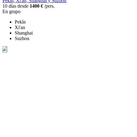
Pekín, Xi'an, Shanghái y Suzhou
10 días desde
1400 €
/pers.
En grupo
Pekín
Xi'an
Shanghai
Suzhou