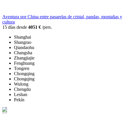
Aventura por China entre pasarelas de cristal, pandas, montañas y
cultura
15 días desde
4051 €
/pers.
Shanghai
Shangrao
Qiandaohu
Changsha
Zhangjiajie
Fenghuang
Tongren
Chongqing
Chongqing
Wulong
Chengdu
Leshan
Pekín