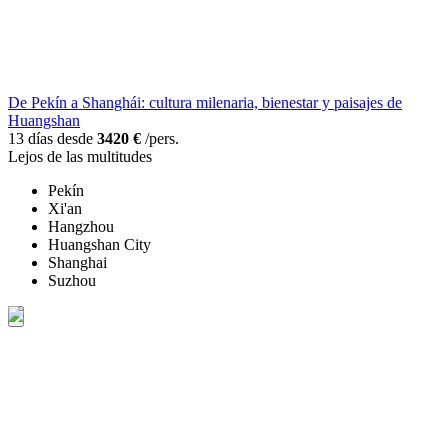
De Pekín a Shanghái: cultura milenaria, bienestar y paisajes de
Huangshan
13 días desde
3420 €
/pers.
Lejos de las multitudes
Pekín
Xi'an
Hangzhou
Huangshan City
Shanghai
Suzhou