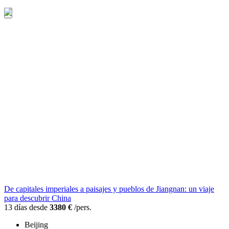
De capitales imperiales a paisajes y pueblos de Jiangnan: un viaje
para descubrir China
13 días desde
3380 €
/pers.
Beijing