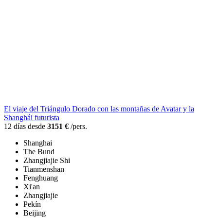
El viaje del Triángulo Dorado con las montañas de Avatar y la
Shanghái futurista
12 días desde
3151 €
/pers.
Shanghai
The Bund
Zhangjiajie Shi
Tianmenshan
Fenghuang
Xi'an
Zhangjiajie
Pekín
Beijing