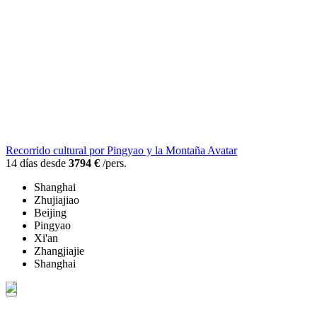
Recorrido cultural por Pingyao y la Montaña Avatar
14 días desde
3794 €
/pers.
Shanghai
Zhujiajiao
Beijing
Pingyao
Xi'an
Zhangjiajie
Shanghai