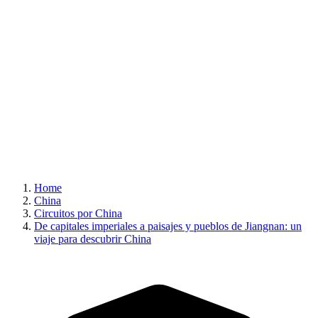
Home
China
Circuitos por China
De capitales imperiales a paisajes y pueblos de Jiangnan: un
viaje para descubrir China