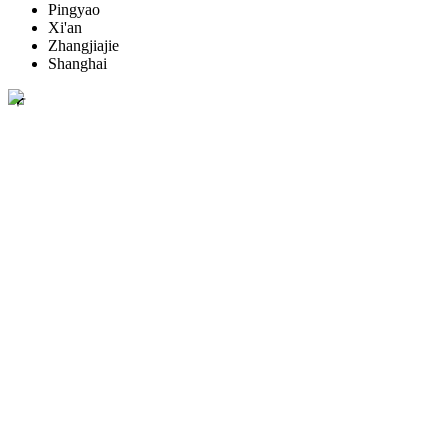
Pingyao
Xi'an
Zhangjiajie
Shanghai