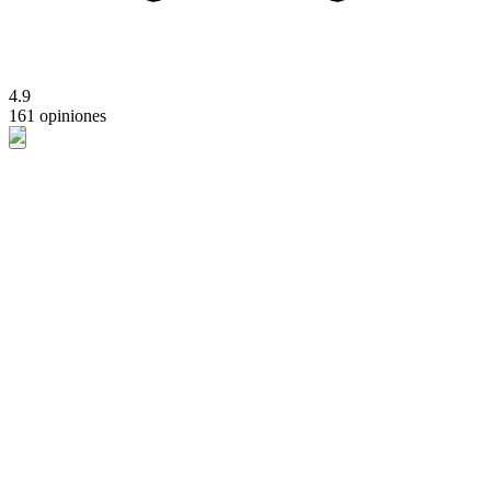
4.9
161 opiniones