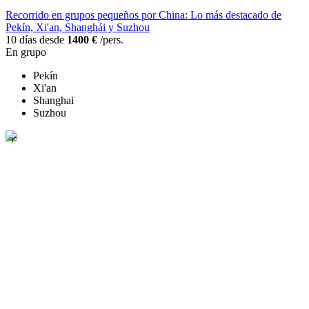
Recorrido en grupos pequeños por China: Lo más destacado de
Pekín, Xi'an, Shanghái y Suzhou
10 días desde
1400 €
/pers.
En grupo
Pekín
Xi'an
Shanghai
Suzhou