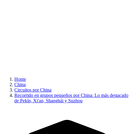
Home
China
Circuitos por China
Recorrido en grupos pequeños por China: Lo más destacado
de Pekín, Xi'an, Shanghái y Suzhou