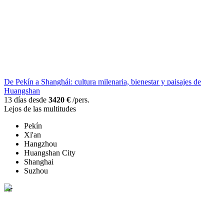
De Pekín a Shanghái: cultura milenaria, bienestar y paisajes de
Huangshan
13 días desde
3420 €
/pers.
Lejos de las multitudes
Pekín
Xi'an
Hangzhou
Huangshan City
Shanghai
Suzhou