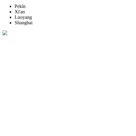
Pekín
Xi'an
Luoyang
Shanghai