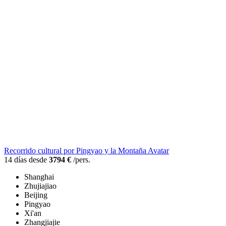
Recorrido cultural por Pingyao y la Montaña Avatar
14 días desde
3794 €
/pers.
Shanghai
Zhujiajiao
Beijing
Pingyao
Xi'an
Zhangjiajie