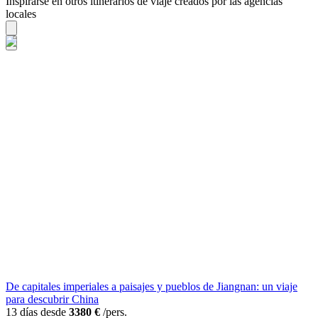
Inspirarse en otros itinerarios de viaje creados por las agencias
locales
De capitales imperiales a paisajes y pueblos de Jiangnan: un viaje
para descubrir China
13 días desde
3380 €
/pers.