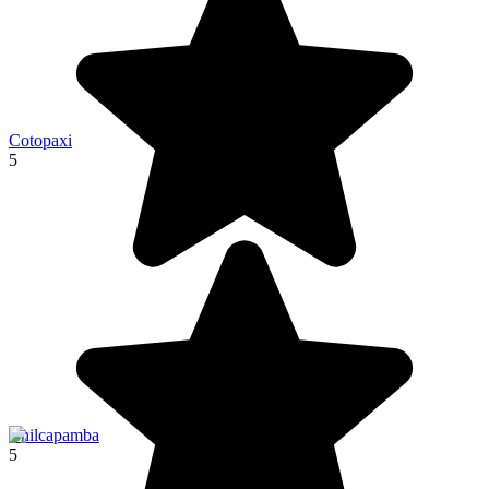
Cotopaxi
5
Chilcapamba
5