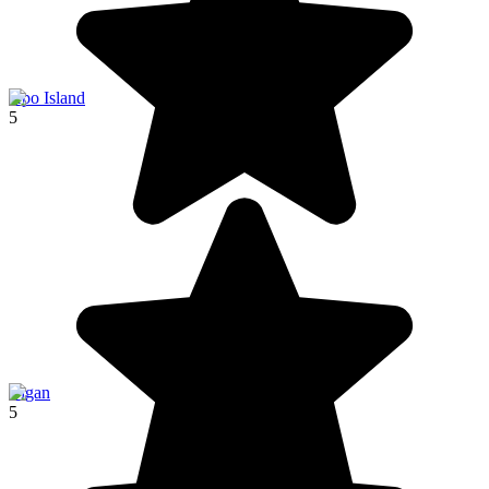
Apo Island
5
Vigan
5