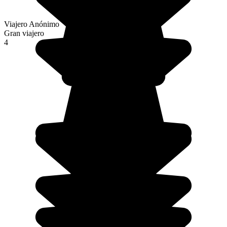
Viajero Anónimo
Gran viajero
4