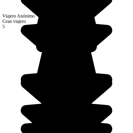
Viajero Anónimo
Gran viajero
5