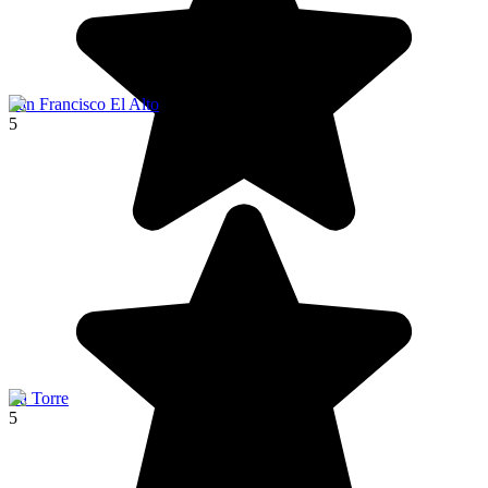
San Francisco El Alto
5
La Torre
5