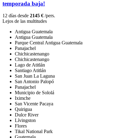
temporada baja!
12 días desde
2145 €
/pers.
Lejos de las multitudes
Antigua Guatemala
Antigua Guatemala
Parque Central Antigua Guatemala
Panajachel
Chichicastenango
Chichicastenango
Lago de Atitlán
Santiago Atitlán
San Juan La Laguna
San Antonio Palopó
Panajachel
Municipio de Sololá
Iximche
San Vicente Pacaya
Quirigua
Dulce River
Lívingston
Flores
Tikal National Park
Guatemala