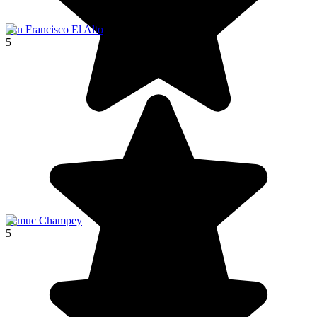
San Francisco El Alto
5
Semuc Champey
5