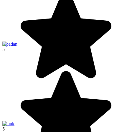
Sipadan
5
Labuk
5