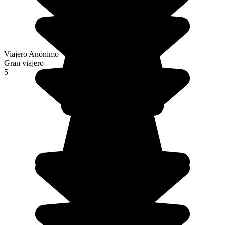
Viajero Anónimo
Gran viajero
5