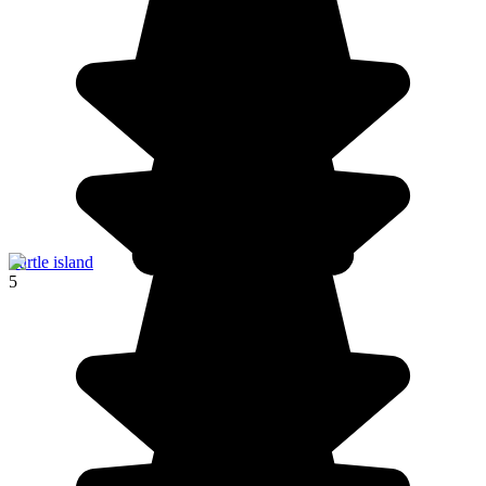
Turtle island
5