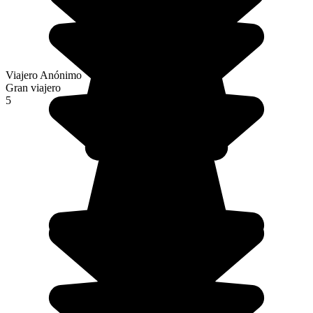
Viajero Anónimo
Gran viajero
5