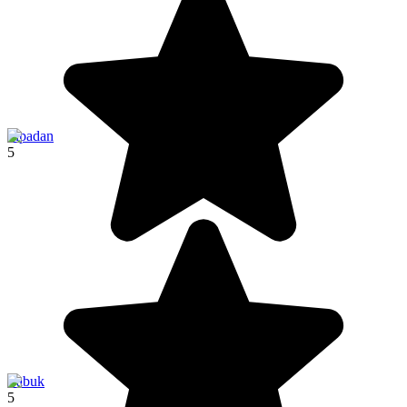
Sipadan
5
Labuk
5