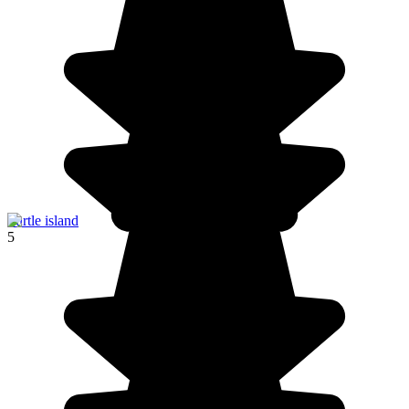
Turtle island
5