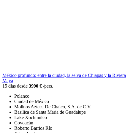
México profundo: entre la ciudad, la selva de Chiapas y la Riviera
Maya
15 días desde
3990 €
/pers.
Polanco
Ciudad de México
Molinos Azteca De Chalco, S.A. de C.V.
Basilica de Santa Maria de Guadalupe
Lake Xochimilco
Coyoacán
Roberto Barrios Río