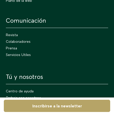
Plano de la web
Comunicación
Revista
Colaboradores
Prensa
Servicios Utiles
Tú y nosotros
Centro de ayuda
Trabaja con nosotros
Conviértete en una agencia local colaboradora
Inscribirse a la newsletter
Evaneos Recruitment Services