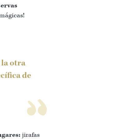
servas
 mágicas!
 la otra
cífica de
lugares:
jirafas