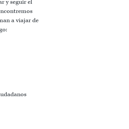
r y seguir el
 encontremos
man a viajar de
go:
ciudadanos