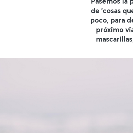
Pasemos la p
de 'cosas qu
poco, para de
próximo via
mascarillas