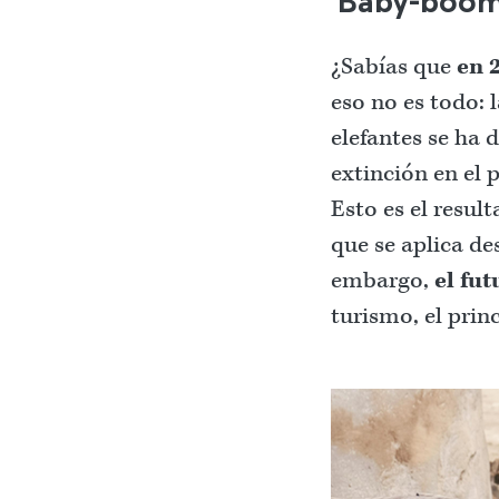
'Baby-boom'
¿Sabías que
en 
eso no es todo:
elefantes se ha 
extinción en el 
Esto es el resul
que se aplica de
embargo,
el fut
turismo, el prin