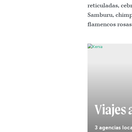
reticuladas, ceb
Samburu, chimpa
flamencos rosas
Viajes 
3 agencias loc