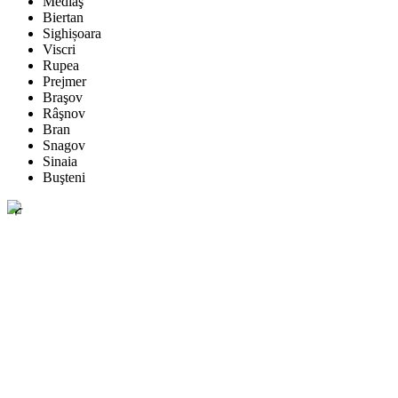
Mediaş
Biertan
Sighișoara
Viscri
Rupea
Prejmer
Braşov
Râşnov
Bran
Snagov
Sinaia
Buşteni