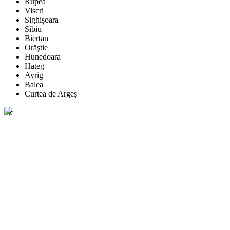
Rupea
Viscri
Sighișoara
Sibiu
Biertan
Orăştie
Hunedoara
Haţeg
Avrig
Balea
Curtea de Argeş