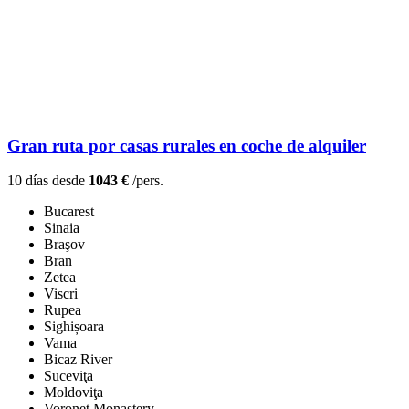
Gran ruta por casas rurales en coche de alquiler
10 días desde
1043 €
/pers.
Bucarest
Sinaia
Braşov
Bran
Zetea
Viscri
Rupea
Sighișoara
Vama
Bicaz River
Suceviţa
Moldoviţa
Voroneţ Monastery