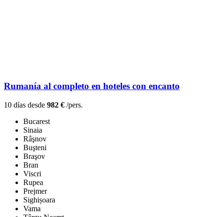
Rumanía al completo en hoteles con encanto
10 días desde
982 €
/pers.
Bucarest
Sinaia
Râşnov
Buşteni
Braşov
Bran
Viscri
Rupea
Prejmer
Sighișoara
Vama