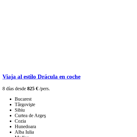
Viaja al estilo Drácula en coche
8 días desde
825 €
/pers.
Bucarest
Târgovişte
Sibiu
Curtea de Argeş
Cozia
Hunedoara
Alba Iulia