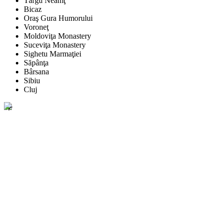
Târgu Neamţ
Bicaz
Oraş Gura Humorului
Voroneţ
Moldoviţa Monastery
Suceviţa Monastery
Sighetu Marmaţiei
Săpânţa
Bârsana
Sibiu
Cluj