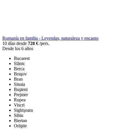
Rumanía en familia - Leyendas, naturaleza y encanto
10 días desde
728 €
/pers.
Desde los 6 años
Bucarest
Slănic
Berca
Braşov
Bran
Sinaia
Buşteni
Prejmer
Rupea
Viscri
Sighișoara
Sibiu
Biertan
Orăştie