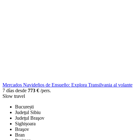
Mercados Navideños de Ensueño: Explora Transilvania al volante
7 días desde
773 €
/pers.
Slow travel
București
Judeţul Sibiu
Judeţul Braşov
Sighișoara
Braşov
Bran