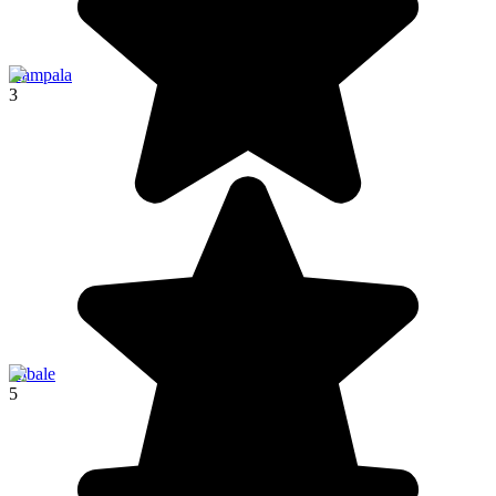
Kampala
3
Kibale
5