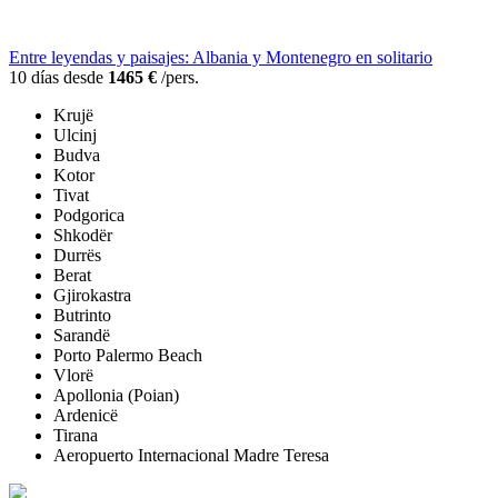
Entre leyendas y paisajes: Albania y Montenegro en solitario
10 días desde
1465 €
/pers.
Krujë
Ulcinj
Budva
Kotor
Tivat
Podgorica
Shkodër
Durrës
Berat
Gjirokastra
Butrinto
Sarandë
Porto Palermo Beach
Vlorë
Apollonia (Poian)
Ardenicë
Tirana
Aeropuerto Internacional Madre Teresa