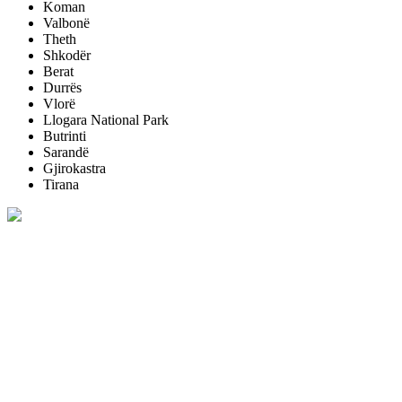
Koman
Valbonë
Theth
Shkodër
Berat
Durrës
Vlorë
Llogara National Park
Butrinti
Sarandë
Gjirokastra
Tirana