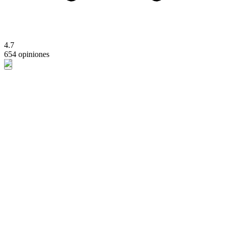
4.7
654 opiniones