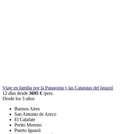
Viaje en familia por la Patagonia y las Cataratas del Iguazú
12 días desde
3695 €
/pers.
Desde los 3 años
Buenos Aires
San Antonio de Areco
El Calafate
Perito Moreno
Puerto Iguazú