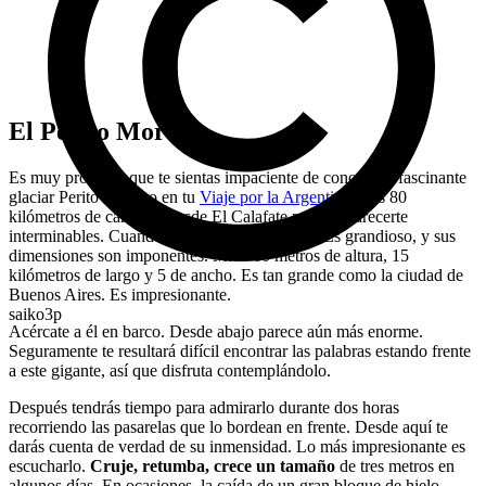
El Perito Moreno
Es muy probable que te sientas impaciente de conocer el fascinante
glaciar Perito Moreno en tu
Viaje por la Argentina
. Los 80
kilómetros de carretera desde El Calafate pueden parecerte
interminables. Cuando al fin, lo encontramos. Es grandioso, y sus
dimensiones son imponentes. Mide 60 metros de altura, 15
kilómetros de largo y 5 de ancho. Es tan grande como la ciudad de
Buenos Aires. Es impresionante.
saiko3p
Acércate a él en barco. Desde abajo parece aún más enorme.
Seguramente te resultará difícil encontrar las palabras estando frente
a este gigante, así que disfruta contemplándolo.
Después tendrás tiempo para admirarlo durante dos horas
recorriendo las pasarelas que lo bordean en frente. Desde aquí te
darás cuenta de verdad de su inmensidad. Lo más impresionante es
escucharlo.
Cruje, retumba, crece un tamaño
de tres metros en
algunos días. En ocasiones, la caída de un gran bloque de hielo