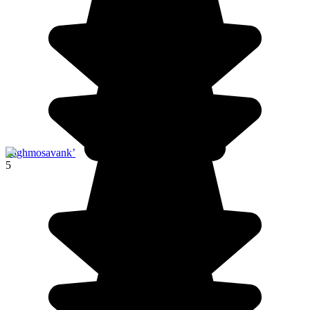
Saghmosavank’
5