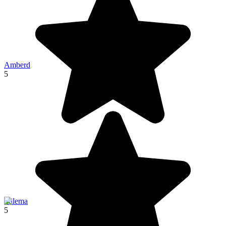
Amberd
5
Sulema
5