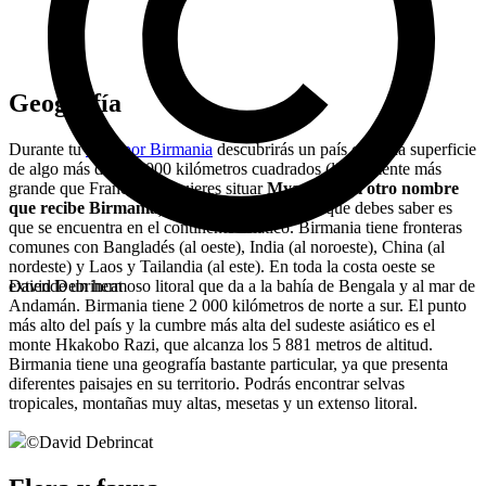
Geografía
Durante tu
viaje por Birmania
descubrirás un país con una superficie
de algo más de 675 000 kilómetros cuadrados (ligeramente más
grande que Francia). Si quieres situar
Myanmar (el otro nombre
que recibe Birmania)
en el mapa, lo primero que debes saber es
que se encuentra en el continente asiático. Birmania tiene fronteras
comunes con Bangladés (al oeste), India (al noroeste), China (al
nordeste) y Laos y Tailandia (al este). En toda la costa oeste se
extiende un hermoso litoral que da a la bahía de Bengala y al mar de
David Debrincat
Andamán. Birmania tiene 2 000 kilómetros de norte a sur. El punto
más alto del país y la cumbre más alta del sudeste asiático es el
monte Hkakobo Razi, que alcanza los 5 881 metros de altitud.
Birmania tiene una geografía bastante particular, ya que presenta
diferentes paisajes en su territorio. Podrás encontrar selvas
tropicales, montañas muy altas, mesetas y un extenso litoral.
©
David Debrincat