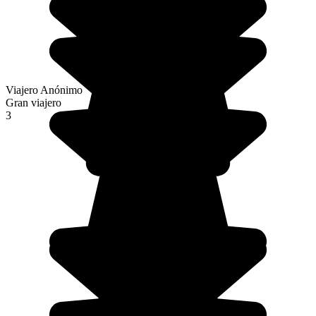
Viajero Anónimo
Gran viajero
3