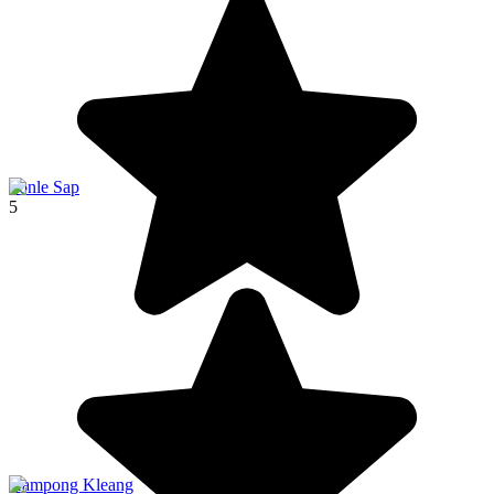
Tonle Sap
5
Kampong Kleang