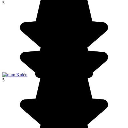
5
Phnum Kulén
5