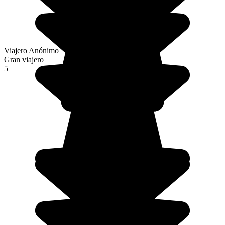
Viajero Anónimo
Gran viajero
5