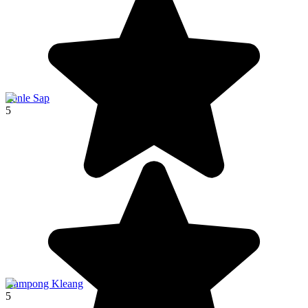
Tonle Sap
5
Kampong Kleang
5