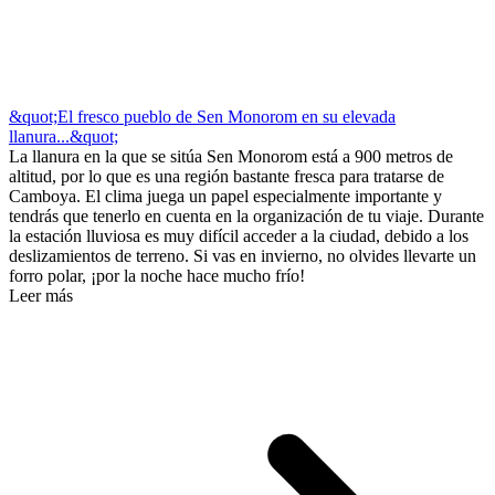
&quot;El fresco pueblo de Sen Monorom en su elevada
llanura...&quot;
La llanura en la que se sitúa Sen Monorom está a 900 metros de
altitud, por lo que es una región bastante fresca para tratarse de
Camboya. El clima juega un papel especialmente importante y
tendrás que tenerlo en cuenta en la organización de tu viaje. Durante
la estación lluviosa es muy difícil acceder a la ciudad, debido a los
deslizamientos de terreno. Si vas en invierno, no olvides llevarte un
forro polar, ¡por la noche hace mucho frío!
Leer más