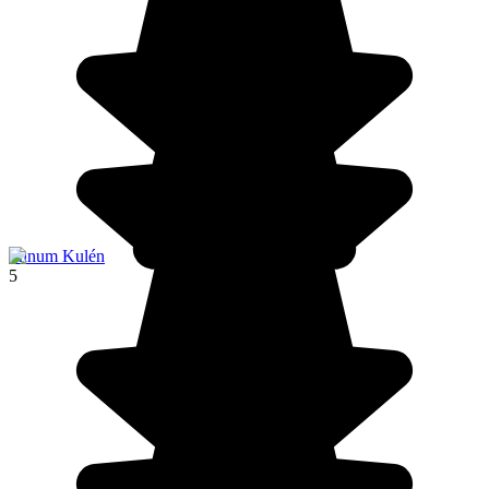
Phnum Kulén
5