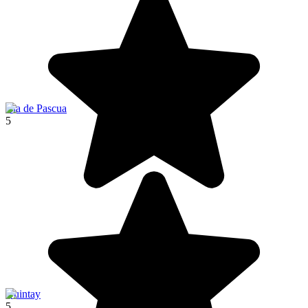
Isla de Pascua
5
Quintay
5