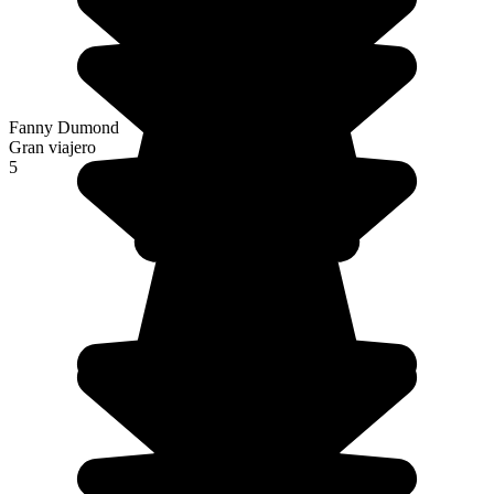
Fanny Dumond
Gran viajero
5