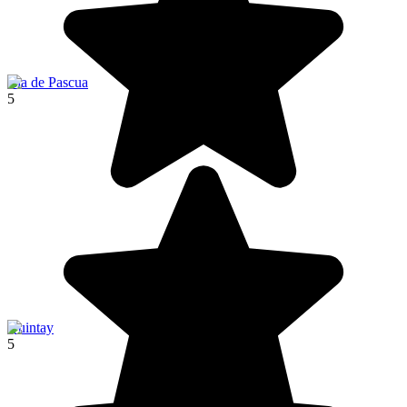
Isla de Pascua
5
Quintay
5