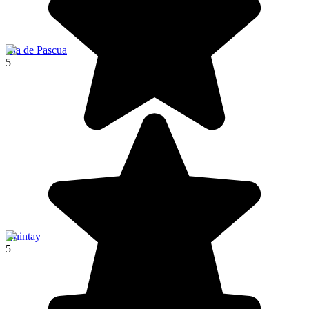
Isla de Pascua
5
Quintay
5