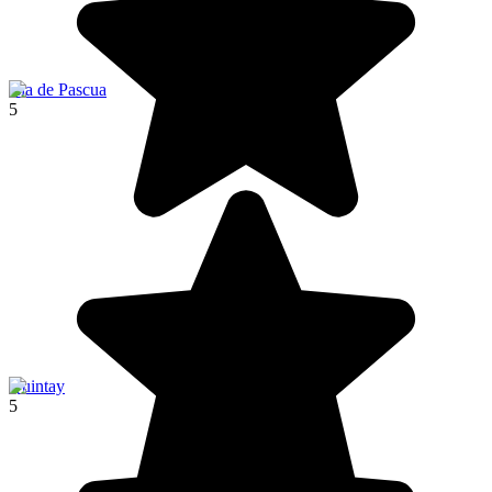
Isla de Pascua
5
Quintay
5