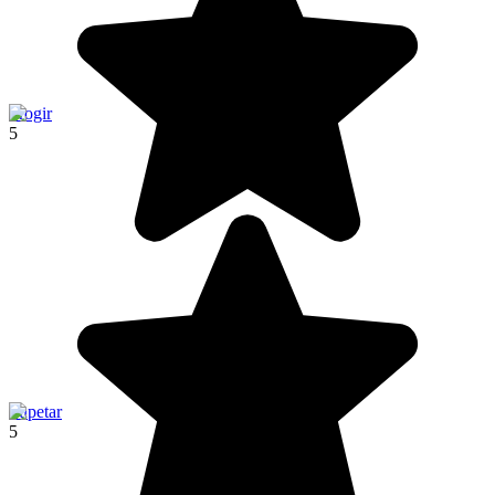
Trogir
5
Supetar
5