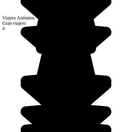
Viajero Anónimo
Gran viajero
4