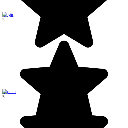
Trogir
5
Supetar
5