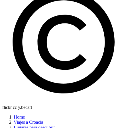
flickr cc y.becart
Home
Viajes a Croacia
Lugares para descubrir