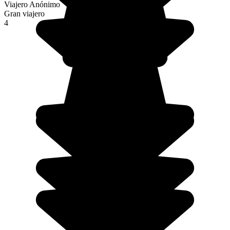
Viajero Anónimo
Gran viajero
4