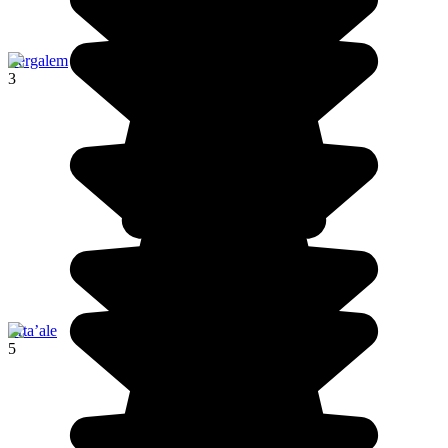
Yergalem
3
Erta’ale
5