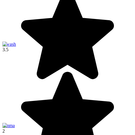
Āwash
3.5
Jimma
2