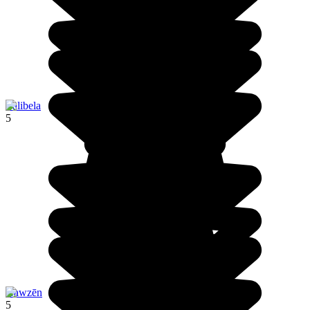
Lalibela
5
Hawzēn
5