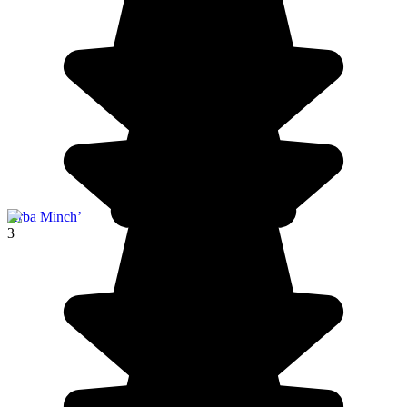
Ārba Minch’
3